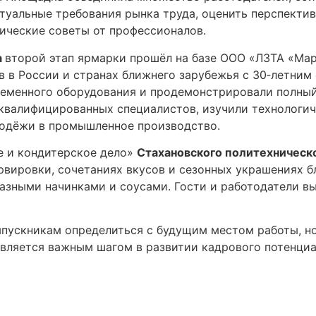
ктуальные требования рынка труда, оценить перспекти
ические советы от профессионалов.
а
второй этап ярмарки прошёл на базе ООО «ЛЗТА «Ма
 в России и странах ближнего зарубежья с 30‑летним
временного оборудования и продемонстрировали полны
квалифицированных специалистов, изучили технологиче
лодёжи в промышленное производство.
е и кондитерское дело»
Стахановского политехническ
рвировки, сочетаниях вкусов и сезонных украшениях б
азными начинками и соусами. Гости и работодатели в
ыпускникам определиться с будущим местом работы, н
вляется важным шагом в развитии кадрового потенциа