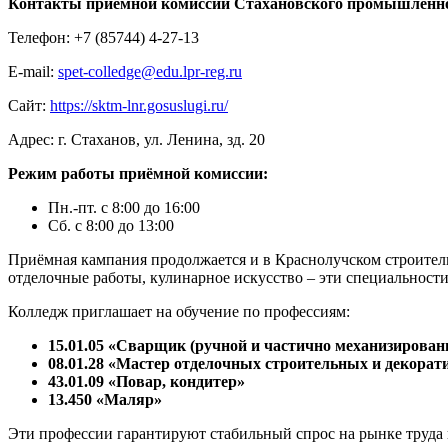
Контакты приёмной комиссии
Стахановского промышленно
Телефон: +7 (85744) 4-27-13
E-mail:
spet-colledge@edu.lpr-reg.ru
Сайт:
https://sktm-lnr.gosuslugi.ru/
Адрес: г. Стаханов, ул. Ленина, зд. 20
Режим работы приёмной комиссии:
Пн.-пт. с 8:00 до 16:00
Сб. с 8:00 до 13:00
Приёмная кампания продолжается и в Краснолучском строительн
отделочные работы, кулинарное искусство – эти специальности
Колледж приглашает на обучение по профессиям:
15.01.05 «Сварщик (ручной и частично механизирован
08.01.28 «Мастер отделочных строительных и декорат
43.01.09 «Повар, кондитер»
13.450 «Маляр»
Эти профессии гарантируют стабильный спрос на рынке труда 