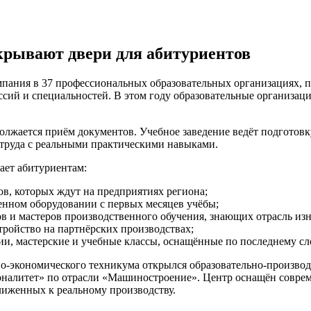
крывают двери для абитуриентов
пания в 37 профессиональных образовательных организациях, 
сий и специальностей. В этом году образовательные организаци
жается приём документов. Учебное заведение ведёт подготовк
 труда с реальными практическими навыками.
ет абитуриентам:
в, которых ждут на предприятиях региона;
енном оборудовании с первых месяцев учёбы;
 и мастеров производственного обучения, знающих отрасль изн
тройство на партнёрских производствах;
и, мастерские и учебные классы, оснащённые по последнему сл
но-экономического техникума открылся образовательно-произв
оналитет» по отрасли «Машиностроение». Центр оснащён соврем
лиженных к реальному производству.