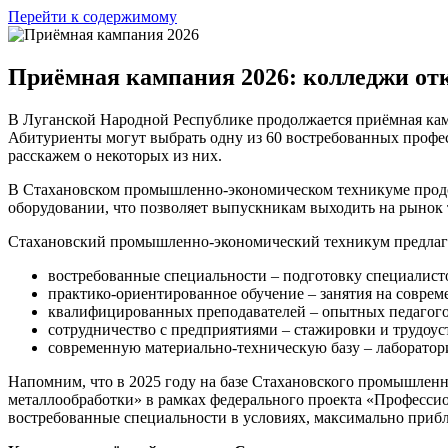
Перейти к содержимому
Приёмная кампания 2026: колледжи от
В Луганской Народной Республике продолжается приёмная кам
Абитуриенты могут выбрать одну из 60 востребованных профес
расскажем о некоторых из них.
В Стахановском промышленно-экономическом техникуме продол
оборудовании, что позволяет выпускникам выходить на рынок
Стахановский промышленно-экономический техникум предлага
востребованные специальности – подготовку специалисто
практико-ориентированное обучение – занятия на соврем
квалифицированных преподавателей – опытных педагогов
сотрудничество с предприятиями – стажировки и трудоус
современную материально-техническую базу – лаборатори
Напомним, что в 2025 году на базе Стахановского промышлен
металлообработки» в рамках федерального проекта «Професси
востребованные специальности в условиях, максимально приб